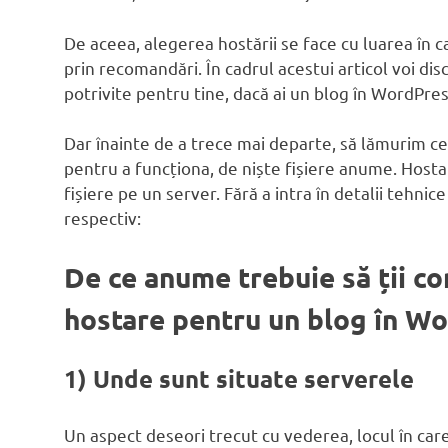
De aceea, alegerea hostării se face cu luarea în
prin recomandări. În cadrul acestui articol voi di
potrivite pentru tine, dacă ai un blog în WordPres
Dar înainte de a trece mai departe, să lămurim c
pentru a funcționa, de niște fișiere anume. Host
fișiere pe un server. Fără a intra în detalii tehn
respectiv:
De ce anume trebuie să ții con
hostare pentru un blog în W
1) Unde sunt situate serverele
Un aspect deseori trecut cu vederea, locul în ca