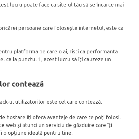
est lucru poate face ca site-ul tău să se încarce mai
ricărei persoane care folosește internetul, este ca
entru platforma pe care o ai, riști ca performanța
fel ca la punctul 1, acest lucru să îți cauzeze un
ilor contează
k-ul utilizatorilor este cel care contează.
de hostare îți oferă avantaje de care te poți folosi.
e web și atunci un serviciu de găzduire care îți
 o opțiune ideală pentru tine.