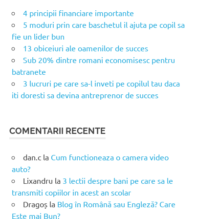
4 principii financiare importante
5 moduri prin care baschetul il ajuta pe copil sa
fie un lider bun
13 obiceiuri ale oamenilor de succes
Sub 20% dintre romani economisesc pentru
batranete
3 lucruri pe care sa-l inveti pe copilul tau daca
iti doresti sa devina antreprenor de succes
COMENTARII RECENTE
dan.c
la
Cum functioneaza o camera video
auto?
Lixandru
la
3 lectii despre bani pe care sa le
transmiti copiilor in acest an scolar
Dragoș
la
Blog în Română sau Engleză? Care
Este mai Bun?