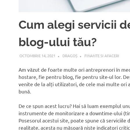
Cum alegi servicii d
blog-ului tău?
OCTOMBRIE 14, 2021
DRAGOȘ
FINANTE SI AFACERI
Am văzut de foarte multe ori antreprenori în med
hostare, fie pentru blog, fie pentru site-ul lor. 
venite de la alți utilizatori, de cele mai multe or
bună.
De ce spun acest lucru? Hai să luam exemplul unu
instrumente de monitorizare a downtime-ului (tim
Posesorul acestui site, poate spune că serviciile 
realitate, acesta nu măsoară niște indicatori critic