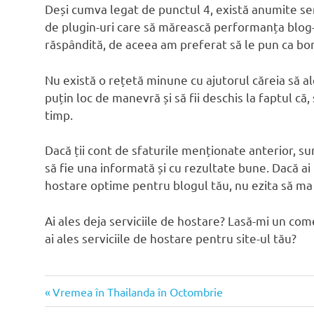
Deși cumva legat de punctul 4, există anumite servi
de plugin-uri care să mărească performanța blog-u
răspândită, de aceea am preferat să le pun ca bo
Nu există o rețetă minune cu ajutorul căreia să al
puțin loc de manevră și să fii deschis la faptul că, 
timp.
Dacă ții cont de sfaturile menționate anterior, su
să fie una informată și cu rezultate bune. Dacă ai
hostare optime pentru blogul tău, nu ezita să ma
Ai ales deja serviciile de hostare? Lasă-mi un co
ai ales serviciile de hostare pentru site-ul tău?
Articolul
Navigare
Vremea în Thailanda în Octombrie
anterior: