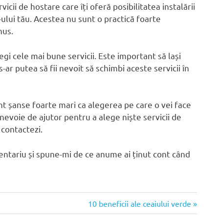
cii de hostare care îți oferă posibilitatea instalării
lui tău. Acestea nu sunt o practică foarte
nus.
egi cele mai bune servicii. Este important să lași
s-ar putea să fii nevoit să schimbi aceste servicii în
nt șanse foarte mari ca alegerea pe care o vei face
 nevoie de ajutor pentru a alege niște servicii de
 contactezi.
mentariu și spune-mi de ce anume ai ținut cont când
Articolul
10 beneficii ale ceaiului verde
următor: