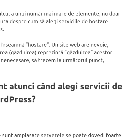
 calcul a unui număr mai mare de elemente, nu doar
scuta despre cum să alegi serviciile de hostare
s.
e înseamnă ”hostare”. Un site web are nevoie,
area (găzduirea) reprezintă ”găzduirea” acestor
ice nenecesare, să trecem la următorul punct,
t atunci când alegi servicii de
ordPress?
re sunt amplasate serverele se poate dovedi foarte