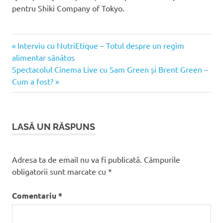
pentru Shiki Company of Tokyo.
Articolul
Navigare
Interviu cu NutriEtique – Totul despre un regim
anterior:
alimentar sănătos
în
Articolul
Spectacolul Cinema Live cu Sam Green și Brent Green –
următor:
Cum a fost?
articole
LASĂ UN RĂSPUNS
Adresa ta de email nu va fi publicată.
Câmpurile
obligatorii sunt marcate cu
*
Comentariu
*