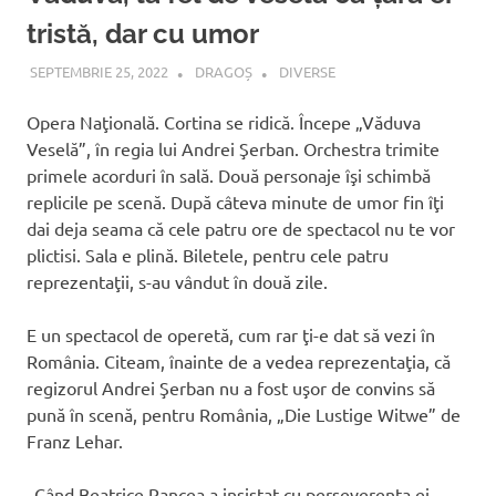
tristă, dar cu umor
SEPTEMBRIE 25, 2022
DRAGOȘ
DIVERSE
Opera Naţională. Cortina se ridică. Începe „Văduva
Veselă”, în regia lui Andrei Şerban. Orchestra trimite
primele acorduri în sală. Două personaje îşi schimbă
replicile pe scenă. După câteva minute de umor fin îţi
dai deja seama că cele patru ore de spectacol nu te vor
plictisi. Sala e plină. Biletele, pentru cele patru
reprezentaţii, s-au vândut în două zile.
E un spectacol de operetă, cum rar ţi-e dat să vezi în
România. Citeam, înainte de a vedea reprezentaţia, că
regizorul Andrei Şerban nu a fost uşor de convins să
pună în scenă, pentru România, „Die Lustige Witwe” de
Franz Lehar.
„Când Beatrice Rancea a insistat cu perseverenţa ei