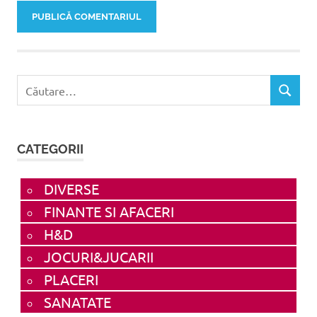
Caută
CĂUTAR
după:
CATEGORII
DIVERSE
FINANTE SI AFACERI
H&D
JOCURI&JUCARII
PLACERI
SANATATE