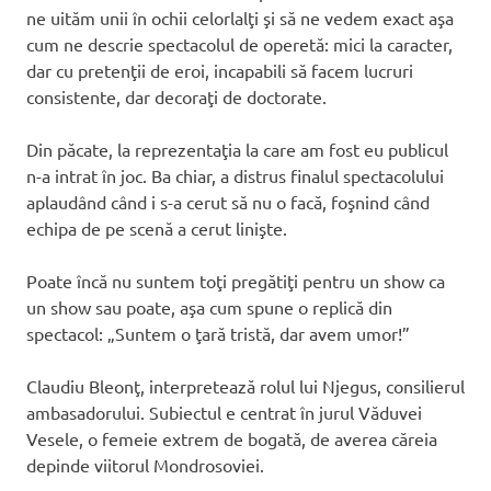
ne uităm unii în ochii celorlalţi şi să ne vedem exact aşa
cum ne descrie spectacolul de operetă: mici la caracter,
dar cu pretenţii de eroi, incapabili să facem lucruri
consistente, dar decoraţi de doctorate.
Din păcate, la reprezentaţia la care am fost eu publicul
n-a intrat în joc. Ba chiar, a distrus finalul spectacolului
aplaudând când i s-a cerut să nu o facă, foşnind când
echipa de pe scenă a cerut linişte.
Poate încă nu suntem toţi pregătiţi pentru un show ca
un show sau poate, aşa cum spune o replică din
spectacol: „Suntem o ţară tristă, dar avem umor!”
Claudiu Bleonţ, interpretează rolul lui Njegus, consilierul
ambasadorului. Subiectul e centrat în jurul Văduvei
Vesele, o femeie extrem de bogată, de averea căreia
depinde viitorul Mondrosoviei.