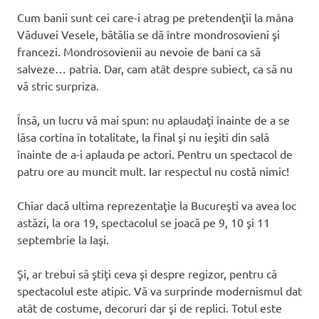
Cum banii sunt cei care-i atrag pe pretendenţii la mâna
Văduvei Vesele, bătălia se dă între mondrosovieni şi
francezi. Mondrosovienii au nevoie de bani ca să
salveze… patria. Dar, cam atât despre subiect, ca să nu
vă stric surpriza.
Însă, un lucru vă mai spun: nu aplaudaţi înainte de a se
lăsa cortina în totalitate, la final şi nu ieşiti din sală
înainte de a-i aplauda pe actori. Pentru un spectacol de
patru ore au muncit mult. Iar respectul nu costă nimic!
Chiar dacă ultima reprezentaţie la Bucureşti va avea loc
astăzi, la ora 19, spectacolul se joacă pe 9, 10 şi 11
septembrie la Iaşi.
Şi, ar trebui să ştiţi ceva şi despre regizor, pentru că
spectacolul este atipic. Vă va surprinde modernismul dat
atât de costume, decoruri dar şi de replici. Totul este