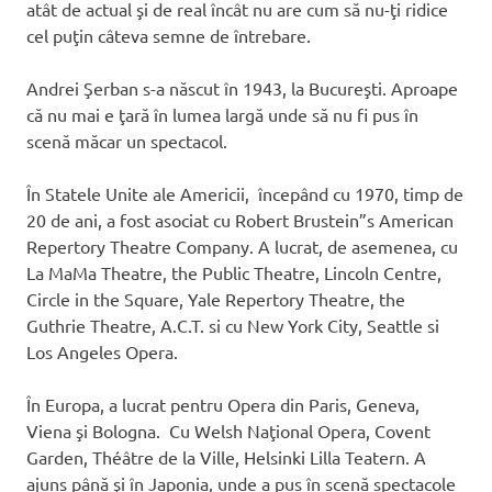
atât de actual şi de real încât nu are cum să nu-ţi ridice
cel puţin câteva semne de întrebare.
Andrei Şerban s-a născut în 1943, la Bucureşti. Aproape
că nu mai e ţară în lumea largă unde să nu fi pus în
scenă măcar un spectacol.
În Statele Unite ale Americii, începând cu 1970, timp de
20 de ani, a fost asociat cu Robert Brustein”s American
Repertory Theatre Company. A lucrat, de asemenea, cu
La MaMa Theatre, the Public Theatre, Lincoln Centre,
Circle in the Square, Yale Repertory Theatre, the
Guthrie Theatre, A.C.T. si cu New York City, Seattle si
Los Angeles Opera.
În Europa, a lucrat pentru Opera din Paris, Geneva,
Viena şi Bologna. Cu Welsh Naţional Opera, Covent
Garden, Théâtre de la Ville, Helsinki Lilla Teatern. A
ajuns până şi în Japonia, unde a pus în scenă spectacole