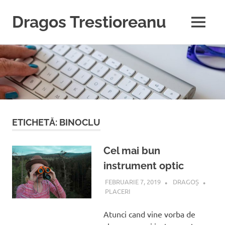
Dragos Trestioreanu
MENU
Tehnica
Sari
e
pasiunea
la
mea
conținut
ETICHETĂ:
BINOCLU
Cel mai bun
instrument optic
FEBRUARIE 7, 2019
DRAGOȘ
PLACERI
Atunci cand vine vorba de