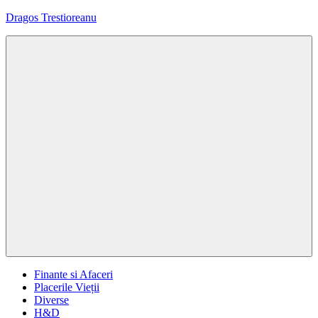
Sari
Dragos Trestioreanu
la
conținut
Tehnica
e
pasiunea
mea
Menu
Finante si Afaceri
Placerile Vieții
Diverse
H&D