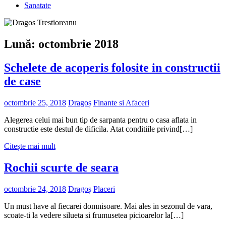
Sanatate
Lună:
octombrie 2018
Schelete de acoperis folosite in constructii
de case
octombrie 25, 2018
Dragoș
Finante si Afaceri
Alegerea celui mai bun tip de sarpanta pentru o casa aflata in
constructie este destul de dificila. Atat conditiile privind[…]
Citește mai mult
Rochii scurte de seara
octombrie 24, 2018
Dragoș
Placeri
Un must have al fiecarei domnisoare. Mai ales in sezonul de vara,
scoate-ti la vedere silueta si frumusetea picioarelor la[…]