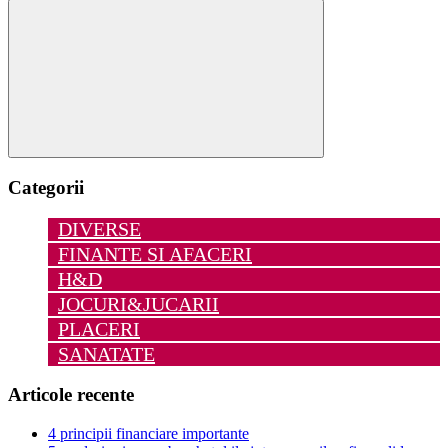
după:
Căutare
Categorii
DIVERSE
FINANTE SI AFACERI
H&D
JOCURI&JUCARII
PLACERI
SANATATE
Articole recente
4 principii financiare importante