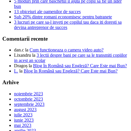
5 moduri prin care baschetul il ajuta pe copil sa fie un lider
bun
13 obiceiuri ale oamenilor de succes
Sub 20% dintre romani economisesc pentru batranete
3 lucruri pe care sa-l inveti pe copilul tau daca iti doresti sa
devina antreprenor de succes
Comentarii recente
dan.c
la
Cum functioneaza o camera video auto?
Lixandru
la
3 lectii despre bani pe care sa le transmiti copiilor
in acest an scolar
Dragoș
la
Blog în Română sau Engleză? Care Este mai Bun?
L.
la
Blog în Română sau Engleză? Care Este mai Bun?
Arhive
noiembrie 2023
octombrie 2023
septembrie 2023
august 2023
iulie 2023
iunie 2023
mai 2023
aprilie 2023