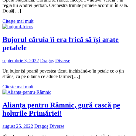
regia lui Andrei Şerban. Orchestra trimite primele acorduri în sală.
Două[…]
Citește mai mult
Bujorul căruia îi era frică să își arate
petalele
septembrie 3, 2022
Dragoș
Diverse
Un bujor își poartă povestea tăcut, închizând-o în petale ce o țin
strâns, ca pe o taină ce aduce farmec[…]
Citește mai mult
Alianța pentru Râmnic, gură cască pe
holurile Primăriei!
august 25, 2022
Dragoș
Diverse