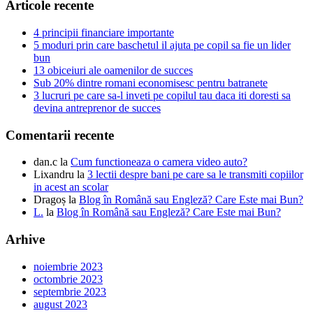
Articole recente
4 principii financiare importante
5 moduri prin care baschetul il ajuta pe copil sa fie un lider
bun
13 obiceiuri ale oamenilor de succes
Sub 20% dintre romani economisesc pentru batranete
3 lucruri pe care sa-l inveti pe copilul tau daca iti doresti sa
devina antreprenor de succes
Comentarii recente
dan.c
la
Cum functioneaza o camera video auto?
Lixandru
la
3 lectii despre bani pe care sa le transmiti copiilor
in acest an scolar
Dragoș
la
Blog în Română sau Engleză? Care Este mai Bun?
L.
la
Blog în Română sau Engleză? Care Este mai Bun?
Arhive
noiembrie 2023
octombrie 2023
septembrie 2023
august 2023