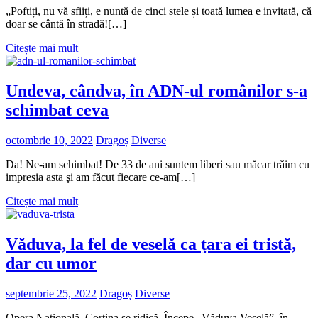
„Poftiți, nu vă sfiiți, e nuntă de cinci stele și toată lumea e invitată, că
doar se cântă în stradă![…]
Citește mai mult
Undeva, cândva, în ADN-ul românilor s-a
schimbat ceva
octombrie 10, 2022
Dragoș
Diverse
Da! Ne-am schimbat! De 33 de ani suntem liberi sau măcar trăim cu
impresia asta şi am făcut fiecare ce-am[…]
Citește mai mult
Văduva, la fel de veselă ca ţara ei tristă,
dar cu umor
septembrie 25, 2022
Dragoș
Diverse
Opera Naţională. Cortina se ridică. Începe „Văduva Veselă”, în