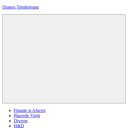
Sari
Dragos Trestioreanu
la
conținut
Tehnica
e
pasiunea
mea
Menu
Finante si Afaceri
Placerile Vieții
Diverse
H&D