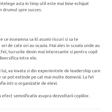
intelege asta in timp util este mai bine echipat
in drumul spre succes.
e ce inseamna sa iti asumi riscuri si sa te
ori de cate ori au ocazia. Mai ales in scoala unde au
stfel, lucrurile devin mai interesante si pentru copil
versifica intre ele.
i lui, va invata si din experientele de leadership care
te se pot extinde pe cat mai multe domenii. La fel
la intr-o organizatie de elevi.
n efect semnificativ asupra dezvoltarii copiilor.