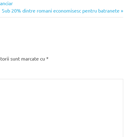
anciar
Articolul
Sub 20% dintre romani economisesc pentru batranete
următor:
torii sunt marcate cu
*