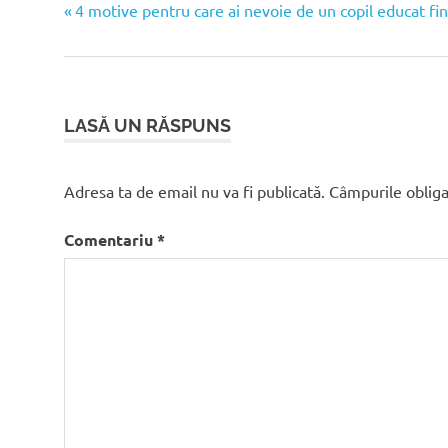
Articolul
Navigare
4 motive pentru care ai nevoie de un copil educat fin
anterior:
în
articole
LASĂ UN RĂSPUNS
Adresa ta de email nu va fi publicată.
Câmpurile obliga
Comentariu
*