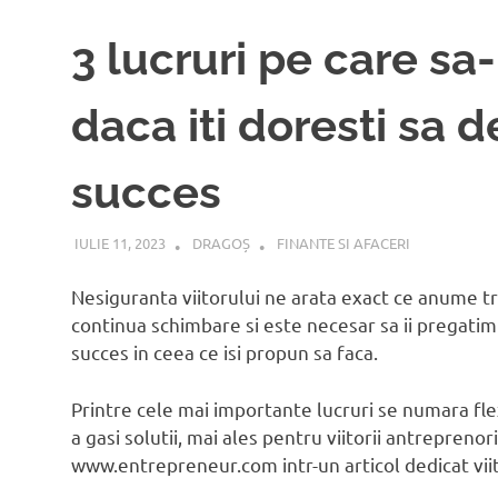
3 lucruri pe care sa-
daca iti doresti sa 
succes
IULIE 11, 2023
DRAGOȘ
FINANTE SI AFACERI
Nesiguranta viitorului ne arata exact ce anume tre
continua schimbare si este necesar sa ii pregatim p
succes in ceea ce isi propun sa faca.
Printre cele mai importante lucruri se numara fle
a gasi solutii, mai ales pentru viitorii antreprenor
www.entrepreneur.com intr-un articol dedicat viit