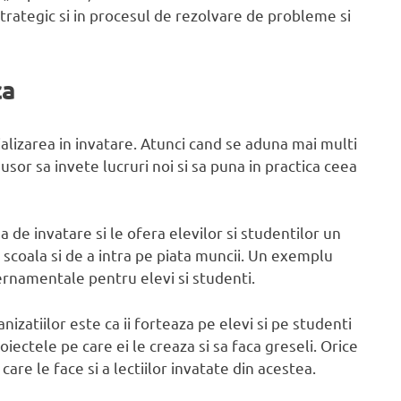
 strategic si in procesul de rezolvare de probleme si
ca
alizarea in invatare. Atunci cand se aduna mai multi
or sa invete lucruri noi si sa puna in practica ceea
de invatare si le ofera elevilor si studentilor un
 scoala si de a intra pe piata muncii. Un exemplu
rnamentale pentru elevi si studenti.
izatiilor este ca ii forteaza pe elevi si pe studenti
iectele pe care ei le creaza si sa faca greseli. Orice
are le face si a lectiilor invatate din acestea.