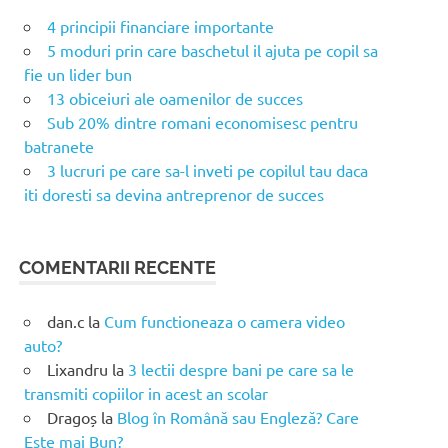
4 principii financiare importante
5 moduri prin care baschetul il ajuta pe copil sa
fie un lider bun
13 obiceiuri ale oamenilor de succes
Sub 20% dintre romani economisesc pentru
batranete
3 lucruri pe care sa-l inveti pe copilul tau daca
iti doresti sa devina antreprenor de succes
COMENTARII RECENTE
dan.c
la
Cum functioneaza o camera video
auto?
Lixandru
la
3 lectii despre bani pe care sa le
transmiti copiilor in acest an scolar
Dragoș
la
Blog în Română sau Engleză? Care
Este mai Bun?