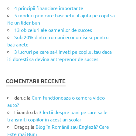
4 principii financiare importante
5 moduri prin care baschetul il ajuta pe copil sa
fie un lider bun
13 obiceiuri ale oamenilor de succes
Sub 20% dintre romani economisesc pentru
batranete
3 lucruri pe care sa-l inveti pe copilul tau daca
iti doresti sa devina antreprenor de succes
COMENTARII RECENTE
dan.c
la
Cum functioneaza o camera video
auto?
Lixandru
la
3 lectii despre bani pe care sa le
transmiti copiilor in acest an scolar
Dragoș
la
Blog în Română sau Engleză? Care
Este mai Bun?