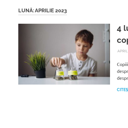
LUNĂ:
APRILIE 2023
4 l
co
APRILI
Copii
despr
desp
CITE