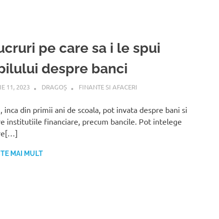
ucruri pe care sa i le spui
pilului despre banci
E 11, 2023
DRAGOȘ
FINANTE SI AFACERI
i, inca din primii ani de scoala, pot invata despre bani si
e institutiile financiare, precum bancile. Pot intelege
re[…]
ȘTE MAI MULT