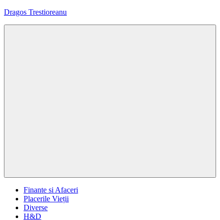
Sari
Dragos Trestioreanu
la
conținut
Tehnica
e
pasiunea
mea
Menu
Finante si Afaceri
Placerile Vieții
Diverse
H&D