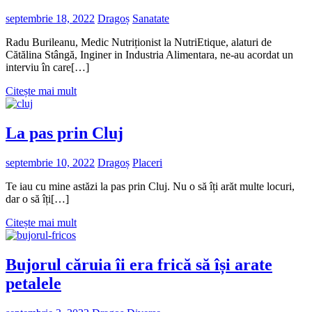
septembrie 18, 2022
Dragoș
Sanatate
Radu Burileanu, Medic Nutriționist la NutriEtique, alaturi de
Cătălina Stângă, Inginer in Industria Alimentara, ne-au acordat un
interviu în care[…]
Citește mai mult
La pas prin Cluj
septembrie 10, 2022
Dragoș
Placeri
Te iau cu mine astăzi la pas prin Cluj. Nu o să îți arăt multe locuri,
dar o să îți[…]
Citește mai mult
Bujorul căruia îi era frică să își arate
petalele