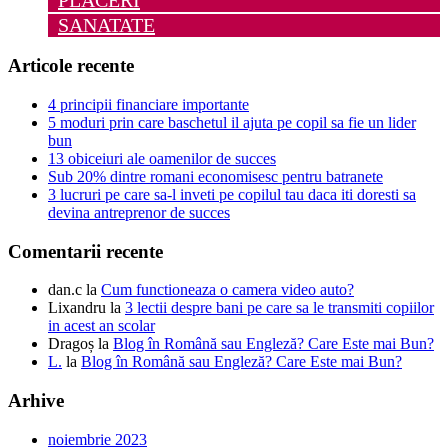
SANATATE
Articole recente
4 principii financiare importante
5 moduri prin care baschetul il ajuta pe copil sa fie un lider
bun
13 obiceiuri ale oamenilor de succes
Sub 20% dintre romani economisesc pentru batranete
3 lucruri pe care sa-l inveti pe copilul tau daca iti doresti sa
devina antreprenor de succes
Comentarii recente
dan.c
la
Cum functioneaza o camera video auto?
Lixandru
la
3 lectii despre bani pe care sa le transmiti copiilor
in acest an scolar
Dragoș
la
Blog în Română sau Engleză? Care Este mai Bun?
L.
la
Blog în Română sau Engleză? Care Este mai Bun?
Arhive
noiembrie 2023