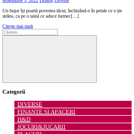
septembrie 3, 2022
Dragoș
Diverse
Un bujor își poartă povestea tăcut, închizând-o în petale ce o țin
strâns, ca pe o taină ce aduce farmec[…]
Citește mai mult
Caută
după:
Căutare
Categorii
DIVERSE
FINANTE SI AFACERI
H&D
JOCURI&JUCARII
PLACERI