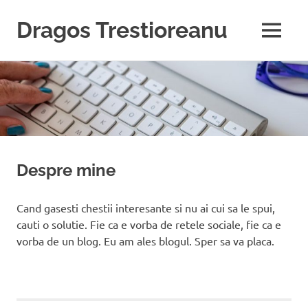
Dragos Trestioreanu
MENU
Tehnica
Sari
e
pasiunea
la
mea
conținut
Despre mine
Cand gasesti chestii interesante si nu ai cui sa le spui,
cauti o solutie. Fie ca e vorba de retele sociale, fie ca e
vorba de un blog. Eu am ales blogul. Sper sa va placa.