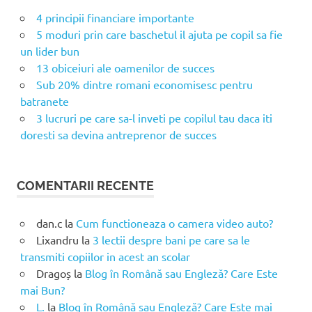
4 principii financiare importante
5 moduri prin care baschetul il ajuta pe copil sa fie
un lider bun
13 obiceiuri ale oamenilor de succes
Sub 20% dintre romani economisesc pentru
batranete
3 lucruri pe care sa-l inveti pe copilul tau daca iti
doresti sa devina antreprenor de succes
COMENTARII RECENTE
dan.c
la
Cum functioneaza o camera video auto?
Lixandru
la
3 lectii despre bani pe care sa le
transmiti copiilor in acest an scolar
Dragoș
la
Blog în Română sau Engleză? Care Este
mai Bun?
L.
la
Blog în Română sau Engleză? Care Este mai