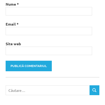
Nume
*
Email
*
Site web
Caută
CĂUTAR
după: