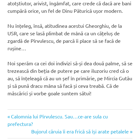
atotștiutor, arivist, îngâmfat, care crede că dacă are bani
cumpără orice, un fel de Dinu Păturică ușor modern.
Nu înțeleg, însă, atitudinea acestui Gheorghiu, de la
USR, care se lasă plimbat de mână ca un cățeluș de
zgardă de Pîrvulescu, de parcă îi place să se facă de
rușine…
Noi sperăm ca cei doi indivizi să-și dea două palme, să se
trezească din beția de putere pe care iluzoriu cred că o
au, să înțeleagă că au un șef în primărie, pe Mircia Gutău
și să pună dracu mâna să facă și ceva treabă. Că de
măscărici și vorbe goale suntem sătui!
Articolul
Navigare
Calomnia lui Pîrvulescu. Sau…ce-are sula cu
anterior:
prefectura?
în
Articolul
Bujorul căruia îi era frică să își arate petalele
următor: