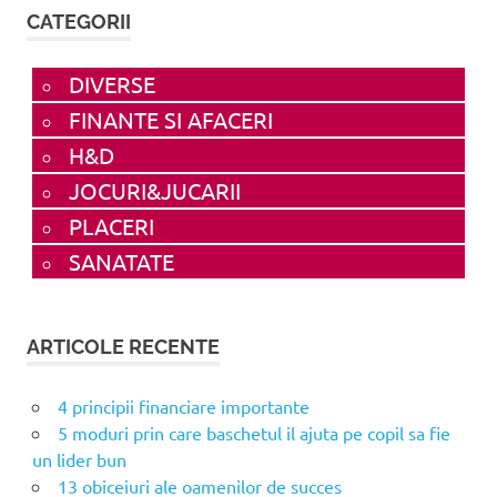
CATEGORII
DIVERSE
FINANTE SI AFACERI
H&D
JOCURI&JUCARII
PLACERI
SANATATE
ARTICOLE RECENTE
4 principii financiare importante
5 moduri prin care baschetul il ajuta pe copil sa fie
un lider bun
13 obiceiuri ale oamenilor de succes