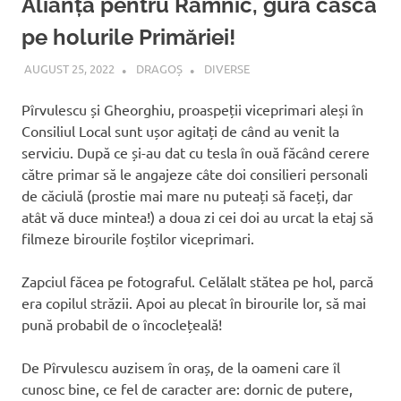
Alianța pentru Râmnic, gură cască
pe holurile Primăriei!
AUGUST 25, 2022
DRAGOȘ
DIVERSE
Pîrvulescu și Gheorghiu, proaspeții viceprimari aleși în
Consiliul Local sunt ușor agitați de când au venit la
serviciu. După ce și-au dat cu tesla în ouă făcând cerere
către primar să le angajeze câte doi consilieri personali
de căciulă (prostie mai mare nu puteați să faceți, dar
atât vă duce mintea!) a doua zi cei doi au urcat la etaj să
filmeze birourile foștilor viceprimari.
Zapciul făcea pe fotograful. Celălalt stătea pe hol, parcă
era copilul străzii. Apoi au plecat în birourile lor, să mai
pună probabil de o încoclețeală!
De Pîrvulescu auzisem în oraș, de la oameni care îl
cunosc bine, ce fel de caracter are: dornic de putere,