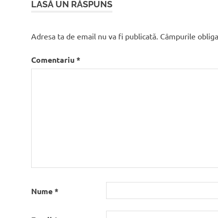
articole
LASĂ UN RĂSPUNS
Adresa ta de email nu va fi publicată.
Câmpurile obliga
Comentariu
*
Nume
*