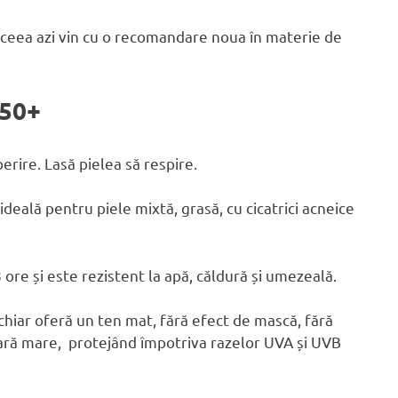
aceea azi vin cu o recomandare noua în materie de
 50+
rire. Lasă pielea să respire.
deală pentru piele mixtă, grasă, cu cicatrici acneice
re și este rezistent la apă, căldură și umezeală.
chiar oferă un ten mat, fără efect de mască, fără
lară mare, protejând împotriva razelor UVA și UVB