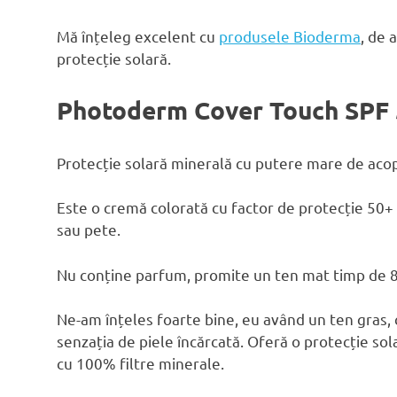
Mă înțeleg excelent cu
produsele Bioderma
, de 
protecție solară.
Photoderm Cover Touch SPF
Protecție solară minerală cu putere mare de acope
Este o cremă colorată cu factor de protecție 50+ i
sau pete.
Nu conține parfum, promite un ten mat timp de 8 o
Ne-am înțeles foarte bine, eu având un ten gras, 
senzația de piele încărcată. Oferă o protecție so
cu 100% filtre minerale.