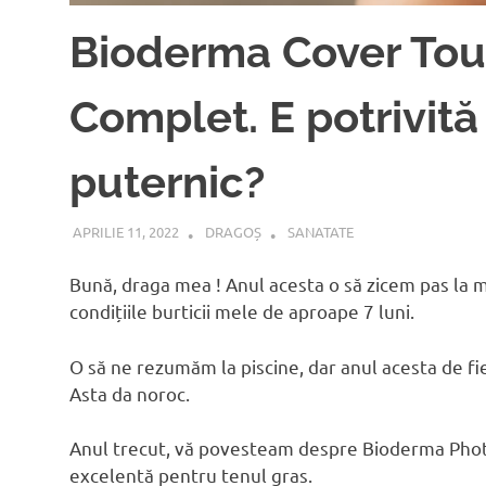
Bioderma Cover Tou
Complet. E potrivită
puternic?
APRILIE 11, 2022
DRAGOȘ
SANATATE
Bună, draga mea ! Anul acesta o să zicem pas la 
condițiile burticii mele de aproape 7 luni.
O să ne rezumăm la piscine, dar anul acesta de f
Asta da noroc.
Anul trecut, vă povesteam despre Bioderma Pho
excelentă pentru tenul gras.