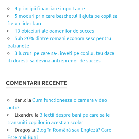
4 principii financiare importante
5 moduri prin care baschetul il ajuta pe copil sa
fie un lider bun
13 obiceiuri ale oamenilor de succes
Sub 20% dintre romani economisesc pentru
batranete
3 lucruri pe care sa-l inveti pe copilul tau daca
iti doresti sa devina antreprenor de succes
COMENTARII RECENTE
dan.c
la
Cum functioneaza o camera video
auto?
Lixandru
la
3 lectii despre bani pe care sa le
transmiti copiilor in acest an scolar
Dragoș
la
Blog în Română sau Engleză? Care
Este mai Bun?