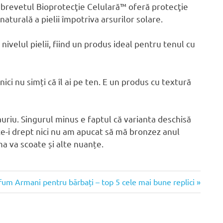
brevetul Bioprotecţie Celulară™ oferă protecţie
naturală a pielii împotriva arsurilor solare.
nivelul pielii, fiind un produs ideal pentru tenul cu
nici nu simți că îl ai pe ten. E un produs cu textură
auriu. Singurul minus e faptul că varianta deschisă
ce-i drept nici nu am apucat să mă bronzez anul
a va scoate și alte nuanțe.
colul
fum Armani pentru bărbați – top 5 cele mai bune replici
ător: