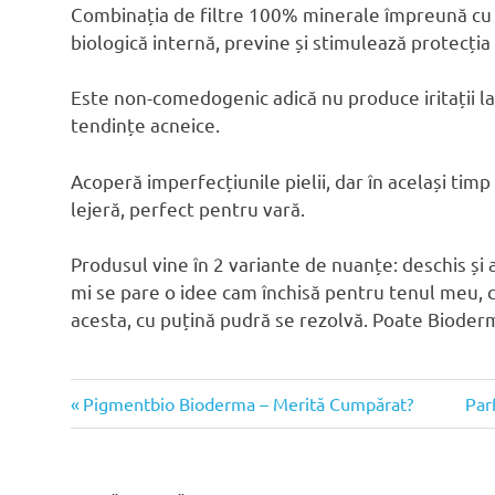
Combinația de filtre 100% minerale împreună cu 
biologică internă, previne și stimulează protecția 
Este non-comedogenic adică nu produce iritații la 
tendințe acneice.
Acoperă imperfecțiunile pielii, dar în același timp 
lejeră, perfect pentru vară.
Produsul vine în 2 variante de nuanțe: deschis și 
mi se pare o idee cam închisă pentru tenul meu, 
acesta, cu puțină pudră se rezolvă. Poate Bioderm
Articolul
Arti
Navigare
Pigmentbio Bioderma – Merită Cumpărat?
Par
anterior:
urm
în