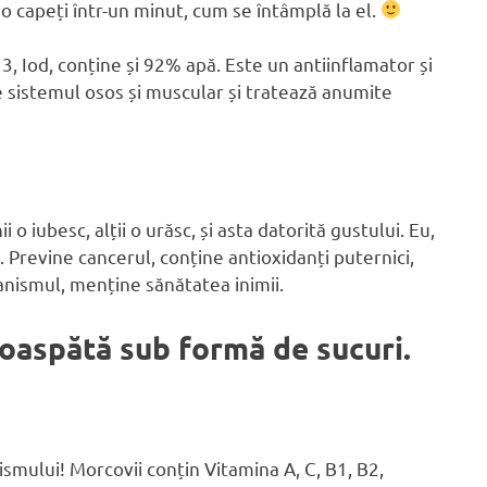
 capeți într-un minut, cum se întâmplă la el.
3, Iod, conține și 92% apă. Este un antiinflamator și
e sistemul osos și muscular și tratează anumite
o iubesc, alții o urăsc, și asta datorită gustului. Eu,
a. Previne cancerul, conține antioxidanți puternici,
anismul, menține sănătatea inimii.
roaspătă sub formă de sucuri.
smului! Morcovii conțin Vitamina A, C, B1, B2,