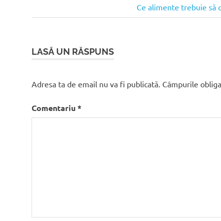
anterior:
Articolul
Ce alimente trebuie să c
în
următor:
articole
LASĂ UN RĂSPUNS
Adresa ta de email nu va fi publicată.
Câmpurile obliga
Comentariu
*