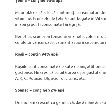
Țelina – conține 95% apă
Mi-ar plăcea să aflu că sunt mulți consumatori de
vitamine. Frunzele de țelină sunt bogate în Vitami
în apă și pot fi consumate fără grijă.
Beneficii: scăderea tensiunii arteriale, colesterolu
celulelor canceroase, calmant asuora sistemului 
Roșii – conțin 94% apă
Roșiile sunt consumate de sute de ani, atât pentru
gustoase. Nu cred că se uită prea ușor gustul unei
A, K, C, Potasiu, B6, acid folic, Zinc, etc.
Spanac – conține 92% apă
De mici am crescut cu gândul că, dacă mâncăm s