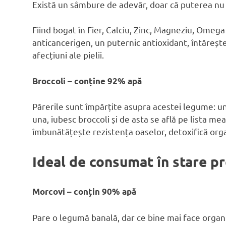
Există un sâmbure de adevăr, doar că puterea nu o
Fiind bogat în Fier, Calciu, Zinc, Magneziu, Omega 
anticancerigen, un puternic antioxidant, întăreșt
afecțiuni ale pielii.
Broccoli – conține 92% apă
Părerile sunt împărțite asupra acestei legume: unii 
una, iubesc broccoli și de asta se află pe lista me
îmbunătățește rezistența oaselor, detoxifică org
Ideal de consumat în stare p
Morcovi – conțin 90% apă
Pare o legumă banală, dar ce bine mai face organi