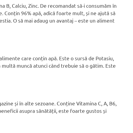
mina B, Calciu, Zinc. De recomandat să-i consumăm în
. Conțin 96% apă, adică foarte mult, și ne ajută să
gestia. O să mai adaug un avantaj – este un aliment
alimente care conțin apă. Este o sursă de Potasiu,
ea multă muncă atunci când trebuie să o gătim. Este
agazine și în alte sezoane. Conține Vitamina C, A, B6,
eneficii asupra sănătății, este foarte gustos și