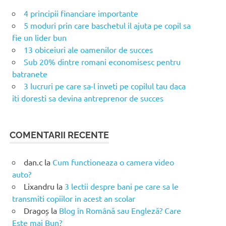
4 principii financiare importante
5 moduri prin care baschetul il ajuta pe copil sa
fie un lider bun
13 obiceiuri ale oamenilor de succes
Sub 20% dintre romani economisesc pentru
batranete
3 lucruri pe care sa-l inveti pe copilul tau daca
iti doresti sa devina antreprenor de succes
COMENTARII RECENTE
dan.c
la
Cum functioneaza o camera video
auto?
Lixandru
la
3 lectii despre bani pe care sa le
transmiti copiilor in acest an scolar
Dragoș
la
Blog în Română sau Engleză? Care
Este mai Bun?