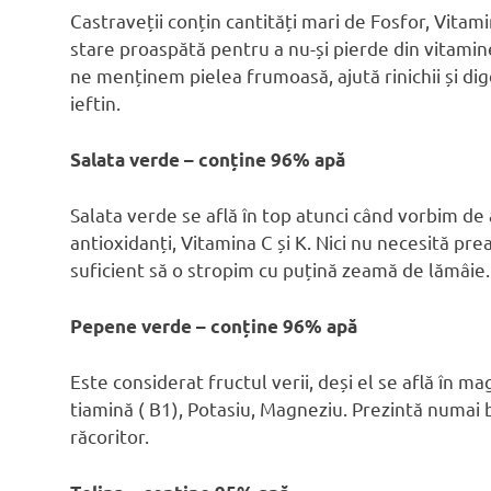
Castraveții conțin cantități mari de Fosfor, Vita
stare proaspătă pentru a nu-și pierde din vitamine
ne menținem pielea frumoasă, ajută rinichii și di
ieftin.
Salata verde – conține 96% apă
Salata verde se află în top atunci când vorbim de 
antioxidanți, Vitamina C și K. Nici nu necesită pr
suficient să o stropim cu puțină zeamă de lămâie.
Pepene verde – conține 96% apă
Este considerat fructul verii, deși el se află în m
tiamină ( B1), Potasiu, Magneziu. Prezintă numai b
răcoritor.