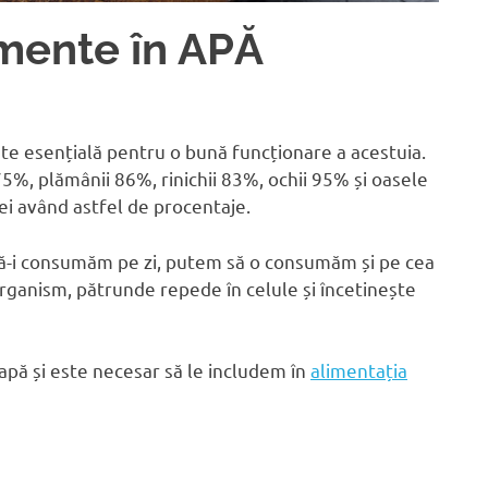
mente în APĂ
te esențială pentru o bună funcționare a acestuia.
5%, plămânii 86%, rinichii 83%, ochii 95% și oasele
ei având astfel de procentaje.
 să-i consumăm pe zi, putem să o consumăm și pe cea
organism, pătrunde repede în celule și încetinește
 apă și este necesar să le includem în
alimentația