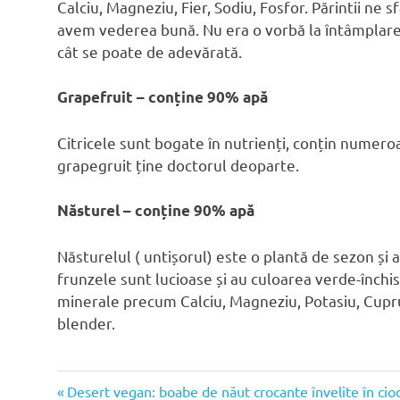
Calciu, Magneziu, Fier, Sodiu, Fosfor. Părintii n
avem vederea bună. Nu era o vorbă la întâmplare
cât se poate de adevărată.
Grapefruit – conține 90% apă
Citricele sunt bogate în nutrienți, conțin numero
grapegruit ține doctorul deoparte.
Năsturel – conține 90% apă
Năsturelul ( untișorul) este o plantă de sezon și
frunzele sunt lucioase și au culoarea verde-închis
minerale precum Calciu, Magneziu, Potasiu, Cupru.
blender.
Articolul
Navigare
Desert vegan: boabe de năut crocante învelite în cio