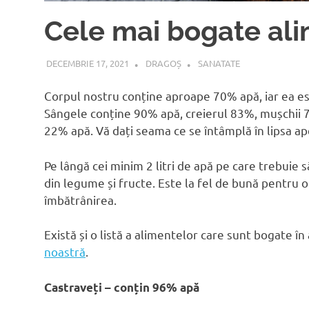
Cele mai bogate ali
DECEMBRIE 17, 2021
DRAGOȘ
SANATATE
Corpul nostru conține aproape 70% apă, iar ea es
Sângele conține 90% apă, creierul 83%, mușchii 7
22% apă. Vă dați seama ce se întâmplă în lipsa ap
Pe lângă cei minim 2 litri de apă pe care trebuie
din legume și fructe. Este la fel de bună pentru 
îmbătrânirea.
Există și o listă a alimentelor care sunt bogate în
noastră
.
Castraveți – conțin 96% apă