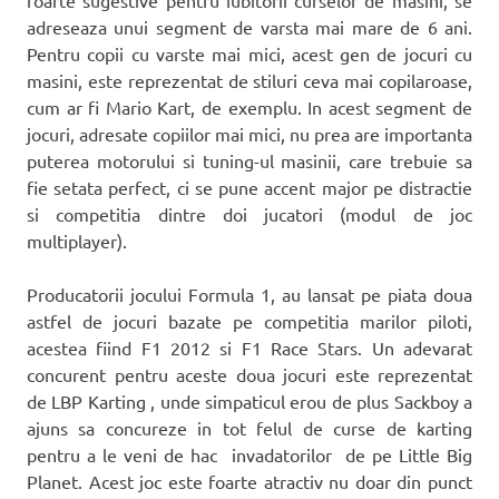
adreseaza unui segment de varsta mai mare de 6 ani.
Pentru copii cu varste mai mici, acest gen de jocuri cu
masini, este reprezentat de stiluri ceva mai copilaroase,
cum ar fi Mario Kart, de exemplu. In acest segment de
jocuri, adresate copiilor mai mici, nu prea are importanta
puterea motorului si tuning-ul masinii, care trebuie sa
fie setata perfect, ci se pune accent major pe distractie
si competitia dintre doi jucatori (modul de joc
multiplayer).
Producatorii jocului Formula 1, au lansat pe piata doua
astfel de jocuri bazate pe competitia marilor piloti,
acestea fiind F1 2012 si F1 Race Stars. Un adevarat
concurent pentru aceste doua jocuri este reprezentat
de LBP Karting , unde simpaticul erou de plus Sackboy a
ajuns sa concureze in tot felul de curse de karting
pentru a le veni de hac invadatorilor de pe Little Big
Planet. Acest joc este foarte atractiv nu doar din punct