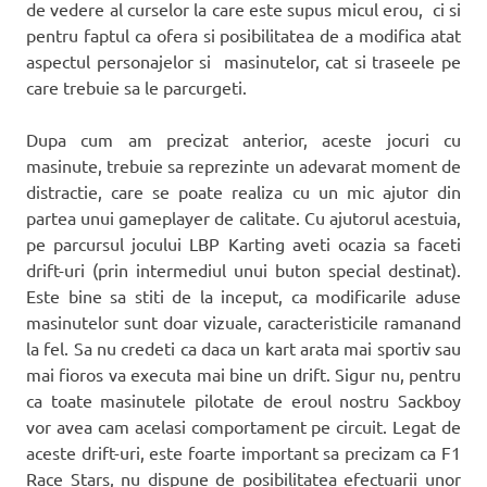
de vedere al curselor la care este supus micul erou, ci si
pentru faptul ca ofera si posibilitatea de a modifica atat
aspectul personajelor si masinutelor, cat si traseele pe
care trebuie sa le parcurgeti.
Dupa cum am precizat anterior, aceste jocuri cu
masinute, trebuie sa reprezinte un adevarat moment de
distractie, care se poate realiza cu un mic ajutor din
partea unui gameplayer de calitate. Cu ajutorul acestuia,
pe parcursul jocului LBP Karting aveti ocazia sa faceti
drift-uri (prin intermediul unui buton special destinat).
Este bine sa stiti de la inceput, ca modificarile aduse
masinutelor sunt doar vizuale, caracteristicile ramanand
la fel. Sa nu credeti ca daca un kart arata mai sportiv sau
mai fioros va executa mai bine un drift. Sigur nu, pentru
ca toate masinutele pilotate de eroul nostru Sackboy
vor avea cam acelasi comportament pe circuit. Legat de
aceste drift-uri, este foarte important sa precizam ca F1
Race Stars, nu dispune de posibilitatea efectuarii unor