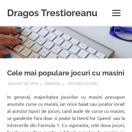
Dragos Trestioreanu
MENU
Tehnica
Sari
e
pasiunea
la
mea
conținut
Cele mai populare jocuri cu masini
AUGUST 18, 2018
DRAGOȘ
JOCURI&JUCARII
In general, majoritatea jocurilor cu masini presupun
anumite curse cu masini, iar orice baiat sau jucator inrait
al acestor tipuri de jocuri, cand aude de curse cu masini,
se gandeste fara doar si poate la Need for Speed sau la
intrecerile din Formula 1. Cu siguranta, cele doua jocuri,
foarte sugestive pentru iubitorii curselor de masini, se