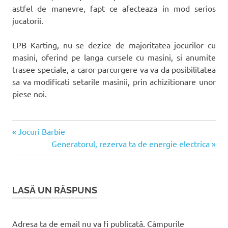
astfel de manevre, fapt ce afecteaza in mod serios
jucatorii.
LPB Karting, nu se dezice de majoritatea jocurilor cu
masini, oferind pe langa cursele cu masini, si anumite
trasee speciale, a caror parcurgere va va da posibilitatea
sa va modificati setarile masinii, prin achizitionare unor
piese noi.
Articolul
Navigare
Jocuri Barbie
anterior:
Articolul
Generatorul, rezerva ta de energie electrica
în
următor:
articole
LASĂ UN RĂSPUNS
Adresa ta de email nu va fi publicată.
Câmpurile