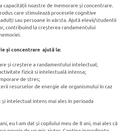
a capacității noastre de memorare și concentrare.
rodus care stimulează procesele cognitive
 adulți sau persoane în vârsta. Ajută elevii/studentii
or, contribuind la creșterea randamentului
 memoriei.
 și concentrare ajută la:
re și creștere a randamentului intelectual;
tivitate fizică si intelectuală intensa;
emporare de stres;
acerii resurselor de energie ale organismului în caz
c și intelectual intens mai ales în perioada
ni, eu l-am dat și copilului meu de 8 ani, mai ales că
i are nevoie de un mic ajutor. Conține ingrediente