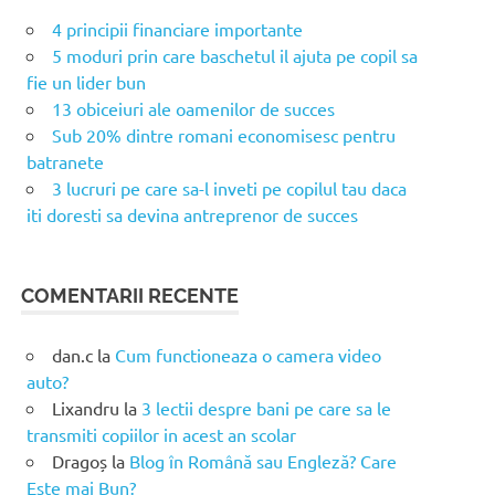
4 principii financiare importante
5 moduri prin care baschetul il ajuta pe copil sa
fie un lider bun
13 obiceiuri ale oamenilor de succes
Sub 20% dintre romani economisesc pentru
batranete
3 lucruri pe care sa-l inveti pe copilul tau daca
iti doresti sa devina antreprenor de succes
COMENTARII RECENTE
dan.c
la
Cum functioneaza o camera video
auto?
Lixandru
la
3 lectii despre bani pe care sa le
transmiti copiilor in acest an scolar
Dragoș
la
Blog în Română sau Engleză? Care
Este mai Bun?