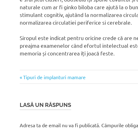
naturale cum ar fi ginko biloba care ajută la o bu
stimulant cognitiv, ajutând la normalizarea circulat
normalizarea circulatiei periferice si cerebrale.
Siropul este indicat pentru oricine crede că are n
preajma examenelor când efortul intelectual este 
memoria și concentrarea îți joacă feste.
Articolul
Navigare
Tipuri de implanturi mamare
anterior:
în
articole
LASĂ UN RĂSPUNS
Adresa ta de email nu va fi publicată.
Câmpurile obliga