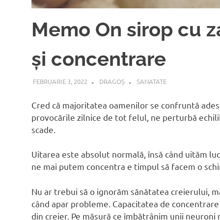
Memo On sirop cu z
și concentrare
FEBRUARIE 3, 2022
DRAGOȘ
SANATATE
Cred că majoritatea oamenilor se confruntă adese
provocările zilnice de tot felul, ne perturbă echili
scade.
Uitarea este absolut normală, însă când uităm luc
ne mai putem concentra e timpul să facem o sch
Nu ar trebui să o ignorăm sănătatea creierului, m
când apar probleme. Capacitatea de concentrare 
din creier. Pe măsură ce îmbătrânim unii neuroni m