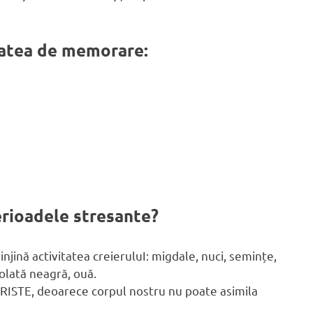
itatea de memorare:
erioadele stresante?
jină activitatea creieruluI: migdale, nuci, semințe,
olată neagră, ouă.
ISTE, deoarece corpul nostru nu poate asimila