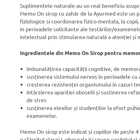
Suplimentele naturale au un real beneficiu asupr
Memo On sirop cu zahăr de la Ayurmed este un p
fiziologice si coordonarea fizico-mentala, la copii,
in perioadele solicitante ale testărilor/examenel
intelectual prin stimularea naturală a atenției și
Ingredientele din Memo On Sirop pentru memorie
îmbunatățirea capacității cognitive, de memora
susținerea sistemului nervos în perioadele cu ac
creșterea rezistenței organismului în cazuri t
întârzierea aparitiei oboselii și sustinerea ref
de stres
susținerea elevilor și studenților la efort psihi
examenelor.
Memo On sirop este indicat și copiilor de peste 4 a
e sfârșitul clasei I, oboseala își spune cuvântul ș