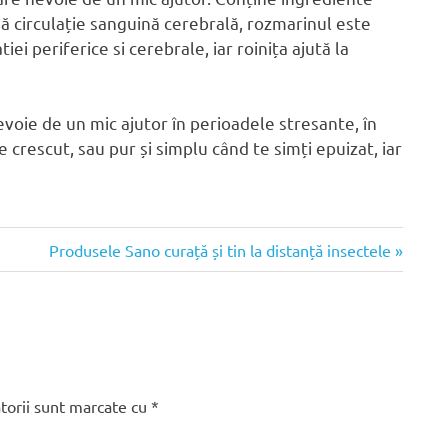
nă circulație sanguină cerebrală, rozmarinul este
iei periferice si cerebrale, iar roinița ajută la
evoie de un mic ajutor în perioadele stresante, în
crescut, sau pur și simplu când te simți epuizat, iar
Articolul
Produsele Sano curață și tin la distanță insectele
următor:
torii sunt marcate cu
*