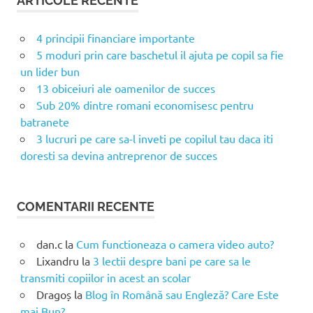
ARTICOLE RECENTE
4 principii financiare importante
5 moduri prin care baschetul il ajuta pe copil sa fie
un lider bun
13 obiceiuri ale oamenilor de succes
Sub 20% dintre romani economisesc pentru
batranete
3 lucruri pe care sa-l inveti pe copilul tau daca iti
doresti sa devina antreprenor de succes
COMENTARII RECENTE
dan.c
la
Cum functioneaza o camera video auto?
Lixandru
la
3 lectii despre bani pe care sa le
transmiti copiilor in acest an scolar
Dragoș
la
Blog în Română sau Engleză? Care Este
mai Bun?