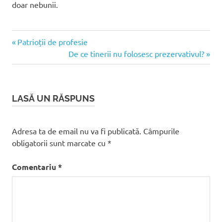
doar nebunii.
Articolul
Navigare
Patrioții de profesie
anterior:
Articolul
De ce tinerii nu folosesc prezervativul?
în
următor:
articole
LASĂ UN RĂSPUNS
Adresa ta de email nu va fi publicată.
Câmpurile
obligatorii sunt marcate cu
*
Comentariu
*