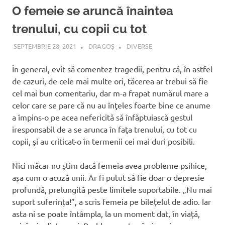
O femeie se aruncă înaintea
trenului, cu copii cu tot
SEPTEMBRIE 28, 2021
DRAGOȘ
DIVERSE
În general, evit să comentez tragedii, pentru că, în astfel
de cazuri, de cele mai multe ori, tăcerea ar trebui să fie
cel mai bun comentariu, dar m-a frapat numărul mare a
celor care se pare că nu au înţeles foarte bine ce anume
a împins-o pe acea nefericită să înfăptuiască gestul
iresponsabil de a se arunca în faţa trenului, cu tot cu
copii, şi au criticat-o în termenii cei mai duri posibili.
Nici măcar nu ştim dacă femeia avea probleme psihice,
așa cum o acuză unii. Ar fi putut să fie doar o depresie
profundă, prelungită peste limitele suportabile. „Nu mai
suport suferința!”, a scris femeia pe bilețelul de adio. Iar
asta ni se poate întâmpla, la un moment dat, în viață,