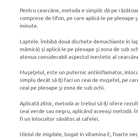
Pentru cearcăne, metoda e simplă: dă pe răzătoare
comprese de tifon, pe care aplică-le pe pleoape ş
minute.
Laptele. Îmbibă două dischete demachiante în lap
mămică) şi aplică-le pe pleoape şi zona de sub och
atenua considerabil aspectul inestetic al cearcăn
Muşeţelul, este un puternic antiinflamator, înlocu
simplu decât să îţi faci un ceai de muşetel, pe care
ceai pe pleoape şi zona de sub ochi.
Aplicată zilnic, metoda ar trebui să îţi ofere rezu
ceai verde sau negru, aplicând aceeaşi metodă. În 
fi un înlocuitor sănătos al cafelei.
Uleiul de migdale, bogat în vitamina E, foarte nece