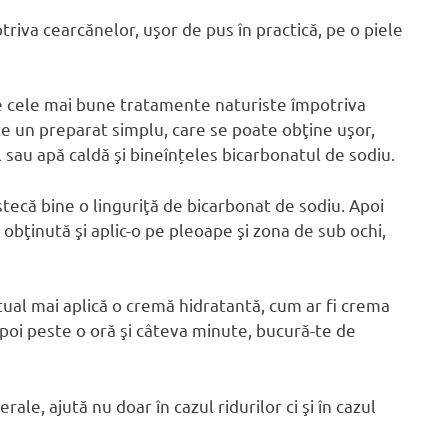
riva cearcănelor, uşor de pus în practică, pe o piele
e cele mai bune tratamente naturiste împotriva
e un preparat simplu, care se poate obţine uşor,
 sau apă caldă şi bineînțeles bicarbonatul de sodiu.
tecă bine o linguriţă de bicarbonat de sodiu. Apoi
bţinută şi aplic-o pe pleoape şi zona de sub ochi,
tual mai aplică o cremă hidratantă, cum ar fi crema
poi peste o oră şi câteva minute, bucură-te de
ale, ajută nu doar în cazul ridurilor ci şi în cazul