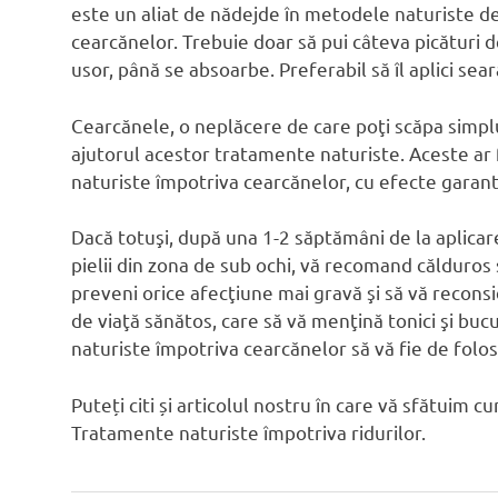
este un aliat de nădejde în metodele naturiste d
cearcănelor. Trebuie doar să pui câteva picături d
usor, până se absoarbe. Preferabil să îl aplici sea
Cearcănele, o neplăcere de care poţi scăpa simplu
ajutorul acestor tratamente naturiste. Aceste ar
naturiste împotriva cearcănelor, cu efecte garant
Dacă totuşi, după una 1-2 săptămâni de la aplicare
pielii din zona de sub ochi, vă recomand călduros
preveni orice afecţiune mai gravă şi să vă reconsid
de viaţă sănătos, care să vă menţină tonici şi buc
naturiste împotriva cearcănelor să vă fie de folos
Puteți citi și articolul nostru în care vă sfătuim c
Tratamente naturiste împotriva ridurilor.