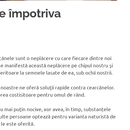
e împotriva
cănele sunt o neplăcere cu care fiecare dintre noi
 se manifestă această neplăcere pe chipul nostru şi
feritoare la semnele lasate de ea, sub ochii nostrii.
noastre ne oferă soluţii rapide contra cearcănelor.
prea costisitoare pentru omul de rând.
au mai puţin nocive, vor avea, în timp, substanțele
ulte persoane optează pentru varianta naturistă de
le este oferită.