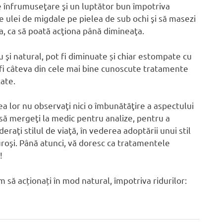
e înfrumuseţare şi un luptător bun împotriva
e ulei de migdale pe pielea de sub ochi şi să masezi
ra, ca să poată acţiona până dimineaţa.
 şi natural, pot fi diminuate și chiar estompate cu
 fi câteva din cele mai bine cunoscute tratamente
ate.
a lor nu observaţi nici o îmbunătăţire a aspectului
 să mergeţi la medic pentru analize, pentru a
eraţi stilul de viaţă, în vederea adoptării unui stil
uroşi. Până atunci, vă doresc ca tratamentele
!
um să acționați în mod natural, împotriva ridurilor: