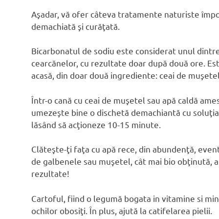
Aşadar, vă ofer câteva tratamente naturiste împot
demachiată şi curăţată.
Bicarbonatul de sodiu este considerat unul dintr
cearcănelor, cu rezultate doar după două ore. Est
acasă, din doar două ingrediente: ceai de muşetel
Într-o cană cu ceai de muşetel sau apă caldă ames
umezeşte bine o dischetă demachiantă cu soluţia o
lăsând să acţioneze 10-15 minute.
Clăteşte-ţi faţa cu apă rece, din abundenţă, even
de galbenele sau muşetel, cât mai bio obţinută, a
rezultate!
Cartoful, fiind o legumă bogata in vitamine si miner
ochilor obosiţi. În plus, ajută la catifelarea pielii.