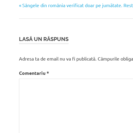
Articolul
Navigare
Sângele din românia verificat doar pe jumătate. Restu
anterior:
în
articole
LASĂ UN RĂSPUNS
Adresa ta de email nu va fi publicată.
Câmpurile obliga
Comentariu
*