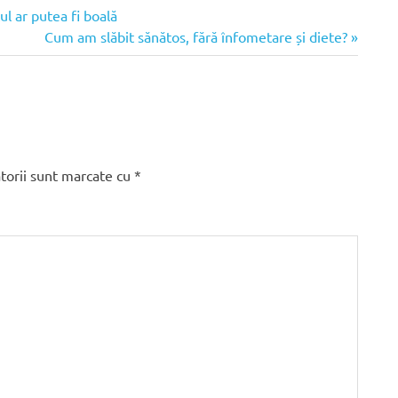
l ar putea fi boală
Articolul
Cum am slăbit sănătos, fără înfometare și diete?
următor:
torii sunt marcate cu
*