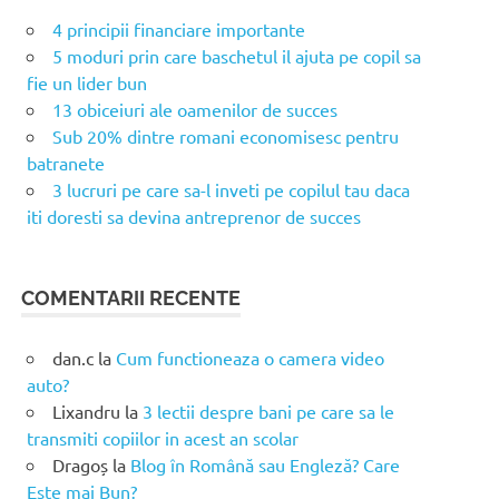
4 principii financiare importante
5 moduri prin care baschetul il ajuta pe copil sa
fie un lider bun
13 obiceiuri ale oamenilor de succes
Sub 20% dintre romani economisesc pentru
batranete
3 lucruri pe care sa-l inveti pe copilul tau daca
iti doresti sa devina antreprenor de succes
COMENTARII RECENTE
dan.c
la
Cum functioneaza o camera video
auto?
Lixandru
la
3 lectii despre bani pe care sa le
transmiti copiilor in acest an scolar
Dragoș
la
Blog în Română sau Engleză? Care
Este mai Bun?