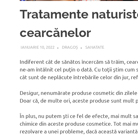
Tratamente naturist
cearcănelor
IANUARIE 10, 2022
DRAGOȘ
SANATATE
Indiferent cât de sănătos încercăm să trăim, cear
ne-am întâlnit cel puţin o dată. Cu toţii ştim cum
cât sunt de neplăcute întrebările celor din jur, re
Desigur, nenumărate produse cosmetic din zilele 
Doar că, de multe ori, aceste produse sunt mult 
În plus, nu putem şti ce fel de efecte, mai mult s
chimice din aceste produse cosmetice. Tot mai m
rezolvare a unei probleme, dacă această variantă 