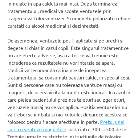
inmuiate in apa calduta mai intai. Dupa terminarea
tratamentului, medical va scoate ventuzele prin
tragerea varfului ventuzei. Si magnetii polarizati trebuie
curatati cu alcool medicinal si dezinfectati.
De asemenea, ventuzele pot fi aplicate si pe urechi si
degete si chiar in cazul copii. Este singurul tratament ce
nu are efecte adverse, asa ca tot ce va trebuie este
increderea ca rezultatele nu vor intarzia sa apara.
Medicii va recomanda ca inainte de inceperea
tratamentului sa consumati bauturi calde, in special ceai.
Sunt si persoane care nu tolereaza ventuze masaj cu
magneti, de aceea vizita la medic este indicat. In cazul in
care pielea pacientului prezinta taieturi sau zgarieturi,
ventuzele masaj nu se vor aplica. Pozitia ventuzelor nu
va trebui schimbata si nici culorile, deoarece acestea se
folosesc pentru fiecare afectiune in parte.
Pretul unei
cutii cu ventuze magnetice
costa intre 300 si 500 de lei.
Trebuie urmate cu strictete instructiunile de folosire