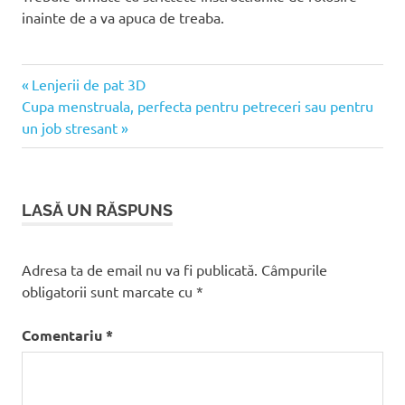
inainte de a va apuca de treaba.
Articolul
Navigare
Lenjerii de pat 3D
Articolul
anterior:
Cupa menstruala, perfecta pentru petreceri sau pentru
în
următor:
un job stresant
articole
LASĂ UN RĂSPUNS
Adresa ta de email nu va fi publicată.
Câmpurile
obligatorii sunt marcate cu
*
Comentariu
*