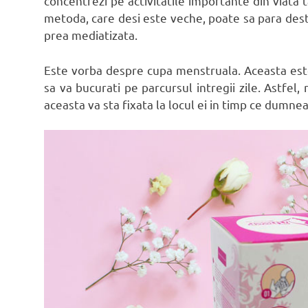
concentrezi pe activitatile importante din viata
metoda, care desi este veche, poate sa para des
prea mediatizata.
Este vorba despre cupa menstruala. Aceasta este
sa va bucurati pe parcursul intregii zile. Astfel
aceasta va sta fixata la locul ei in timp ce dumneavo