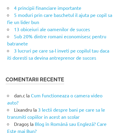
4 principii financiare importante
5 moduri prin care baschetul il ajuta pe copil sa
fie un lider bun
13 obiceiuri ale oamenilor de succes
Sub 20% dintre romani economisesc pentru
batranete
3 lucruri pe care sa-l inveti pe copilul tau daca
iti doresti sa devina antreprenor de succes
COMENTARII RECENTE
dan.c
la
Cum functioneaza o camera video
auto?
Lixandru
la
3 lectii despre bani pe care sa le
transmiti copiilor in acest an scolar
Dragoș
la
Blog în Română sau Engleză? Care
Este mai Bun?