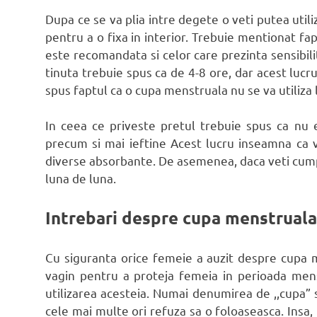
Dupa ce se va plia intre degete o veti putea util
pentru a o fixa in interior. Trebuie mentionat fa
este recomandata si celor care prezinta sensibili
tinuta trebuie spus ca de 4-8 ore, dar acest luc
spus faptul ca o cupa menstruala nu se va utiliza l
In ceea ce priveste pretul trebuie spus ca nu e
precum si mai ieftine Acest lucru inseamna ca v
diverse absorbante. De asemenea, daca veti cumpar
luna de luna.
Intrebari despre cupa menstruala
Cu siguranta orice femeie a auzit despre cupa 
vagin pentru a proteja femeia in perioada mens
utilizarea acesteia. Numai denumirea de ,,cupa”
cele mai multe ori refuza sa o foloaseasca. Insa, p