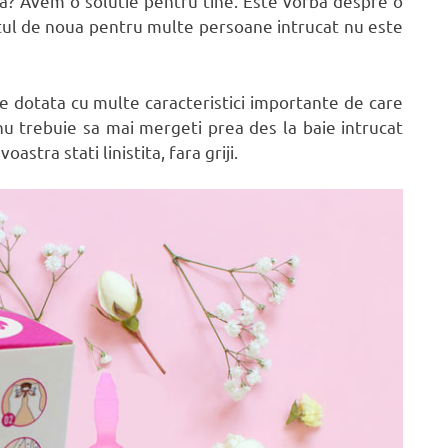
 ta? Avem o solutie pentru tine. Este vorba despre o
tul de noua pentru multe persoane intrucat nu este
 dotata cu multe caracteristici importante de care
, nu trebuie sa mai mergeti prea des la baie intrucat
astra stati linistita, fara griji.