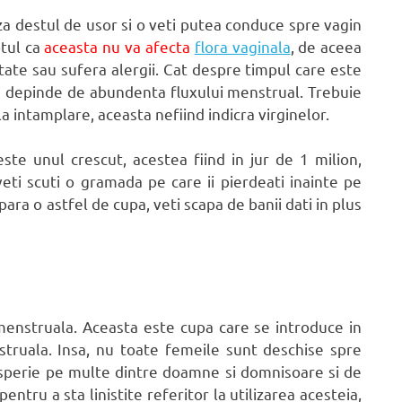
iza destul de usor si o veti putea conduce spre vagin
ptul ca
aceasta nu va afecta
flora vaginala
, de aceea
tate sau sufera alergii. Cat despre timpul care este
ru depinde de abundenta fluxului menstrual. Trebuie
a intamplare, aceasta nefiind indicra virginelor.
ste unul crescut, acestea fiind in jur de 1 milion,
eti scuti o gramada pe care ii pierdeati inainte pe
a o astfel de cupa, veti scapa de banii dati in plus
menstruala. Aceasta este cupa care se introduce in
truala. Insa, nu toate femeile sunt deschise spre
 sperie pe multe dintre doamne si domnisoare si de
entru a sta linistite referitor la utilizarea acesteia,