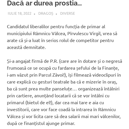
Dacă ar durea prostia…
IULIE 18, 2022
DRAGOȘ
DIVERSE
Candidatul liberalilor pentru funcția de primar al
municipiului Râmnicu Vâlcea, Pîrvulescu Virgil, vrea să
arate că și-a luat în serios rolul de competitor pentru
această demnitate.
Și-a angajat firmă de P.R. (care are în dotare și o negresă
frumoasă ce se ocupă cu fardarea șefului de la Finanțe,
i-am văzut prin Parcul Zăvoi!), își filmează videoclipuri în
care explică cu gesturi teatrale ba că e mizerie în oraș,
ba că sunt prea multe panseluțe… organizează întâlniri
prin cartiere, anunțând locatarii că se vor întâlni cu
primarul (bietul de el!), dar cea mai tare e aia cu
investitorii, care vor face coadă la intrarea în Râmnicu
Vâlcea și vor licita care să dea salarii mai mari vâlcenilor,
după ce finanțistul ajunge primar.