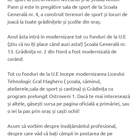
Pann și este în pregătire sala de sport de la Scoala
Generală nr. 4, a construit terenuri de sport și locuri de
joacă la toate grădinițele și școlile din oraș.
Anul ăsta intră în modernizare tot cu fonduri de la U.E
(știu că nu îți place când auzi asta!) Școala Generală nr.
13. Grădinița nr. 2 din Nord a fost modernizată de
curând.
Tot cu fonduri de la U.E începe modernizarea Liceului
Tehnologic Gral Magheru ( școala, căminul,
atelierele,sala de sport și cantina) și Grădinița cu
program prelungit Ostroveni 1. Dacă te mai interesează
și altele, găsești sursa pe pagina oficială a primăriei, sau
o iei la pas prin oraș și caști ochii!
Acum să vorbim despre învățământul profesional,
despre care văd că bați câmpii în postarea de pe