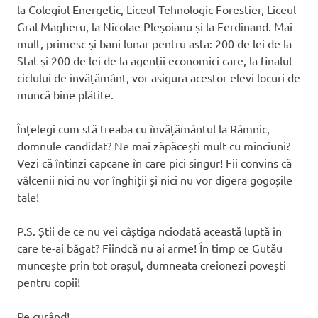
la Colegiul Energetic, Liceul Tehnologic Forestier, Liceul
Gral Magheru, la Nicolae Pleșoianu și la Ferdinand. Mai
mult, primesc și bani lunar pentru asta: 200 de lei de la
Stat și 200 de lei de la agenții economici care, la finalul
ciclului de învățământ, vor asigura acestor elevi locuri de
muncă bine plătite.
Înțelegi cum stă treaba cu învățământul la Râmnic,
domnule candidat? Ne mai zăpăcești mult cu minciuni?
Vezi că întinzi capcane în care pici singur! Fii convins că
vâlcenii nici nu vor înghiții și nici nu vor digera gogoșile
tale!
P.S. Știi de ce nu vei câștiga nciodată această luptă în
care te-ai băgat? Fiindcă nu ai arme! În timp ce Gutău
muncește prin tot orașul, dumneata creionezi povești
pentru copii!
Pe curând!