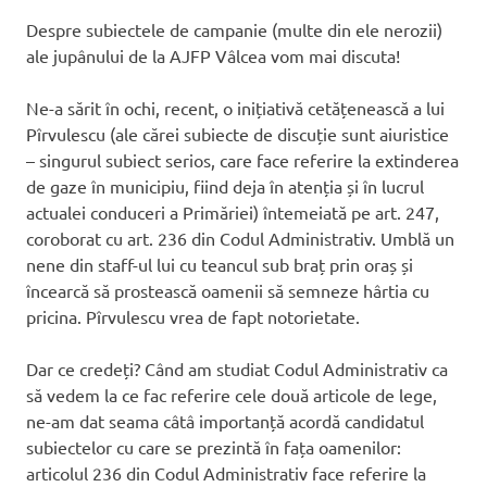
Despre subiectele de campanie (multe din ele nerozii)
ale jupânului de la AJFP Vâlcea vom mai discuta!
Ne-a sărit în ochi, recent, o inițiativă cetățenească a lui
Pîrvulescu (ale cărei subiecte de discuție sunt aiuristice
– singurul subiect serios, care face referire la extinderea
de gaze în municipiu, fiind deja în atenția și în lucrul
actualei conduceri a Primăriei) întemeiată pe art. 247,
coroborat cu art. 236 din Codul Administrativ. Umblă un
nene din staff-ul lui cu teancul sub braț prin oraș și
încearcă să prostească oamenii să semneze hârtia cu
pricina. Pîrvulescu vrea de fapt notorietate.
Dar ce credeți? Când am studiat Codul Administrativ ca
să vedem la ce fac referire cele două articole de lege,
ne-am dat seama câtâ importanță acordă candidatul
subiectelor cu care se prezintă în fața oamenilor:
articolul 236 din Codul Administrativ face referire la