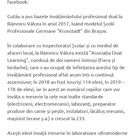
facebook:
Gutău a pus bazele învățământului profesional dual la
Râmnicu Vâlcea în anul 2017, luând modelul Școlii
Profesionale Germane ”Kronstadt” din Brașov.
În colaborare cu Inspectoratul Școlar și cu mediul de
afaceri local, la Râmnicu Vâlcea există ”Asociația Dual
Learning”, condusă de doi oameni inimoși (Fiera și
Iordache), care s-au ocupat de înființarea acestui tip de
învățământ profesional aflat acum într-o continuă
ascensiune; în 2018 au fost înscriși 114 elevi, în 2019 –
178 de elevi, iar în acest an numărul copiilor care vor
învăța o meserie la cele mai înalte standarde
(electricieni, electromecanici, laboranți, preparator
produse din carne și pește, instalatori, lăcătuș mecanic,
mașinist terase ș.a.) a crescut la 233.
Acești elevi învață meserie în laboratoare ultramoderne