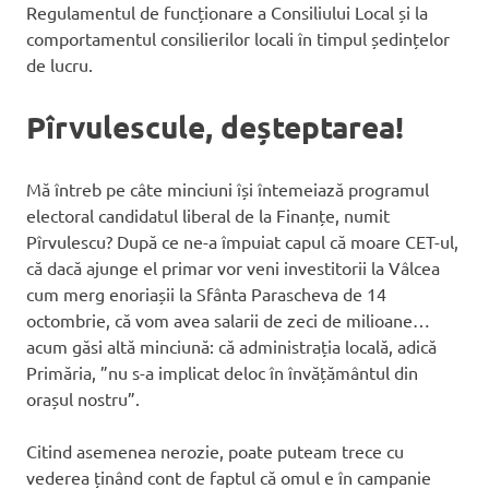
Regulamentul de funcționare a Consiliului Local și la
comportamentul consilierilor locali în timpul ședințelor
de lucru.
Pîrvulescule, deșteptarea!
Mă întreb pe câte minciuni își întemeiază programul
electoral candidatul liberal de la Finanțe, numit
Pîrvulescu? După ce ne-a împuiat capul că moare CET-ul,
că dacă ajunge el primar vor veni investitorii la Vâlcea
cum merg enoriașii la Sfânta Parascheva de 14
octombrie, că vom avea salarii de zeci de milioane…
acum găsi altă minciună: că administrația locală, adică
Primăria, ”nu s-a implicat deloc în învățământul din
orașul nostru”.
Citind asemenea nerozie, poate puteam trece cu
vederea ținând cont de faptul că omul e în campanie