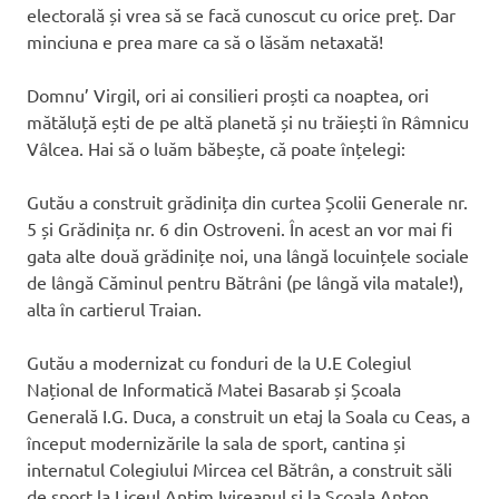
electorală și vrea să se facă cunoscut cu orice preț. Dar
minciuna e prea mare ca să o lăsăm netaxată!
Domnu’ Virgil, ori ai consilieri proști ca noaptea, ori
mătăluță ești de pe altă planetă și nu trăiești în Râmnicu
Vâlcea. Hai să o luăm băbește, că poate înțelegi:
Gutău a construit grădinița din curtea Școlii Generale nr.
5 și Grădinița nr. 6 din Ostroveni. În acest an vor mai fi
gata alte două grădinițe noi, una lângă locuințele sociale
de lângă Căminul pentru Bătrâni (pe lângă vila matale!),
alta în cartierul Traian.
Gutău a modernizat cu fonduri de la U.E Colegiul
Național de Informatică Matei Basarab și Școala
Generală I.G. Duca, a construit un etaj la Soala cu Ceas, a
început modernizările la sala de sport, cantina și
internatul Colegiului Mircea cel Bătrân, a construit săli
de sport la Liceul Antim Ivireanul și la Școala Anton