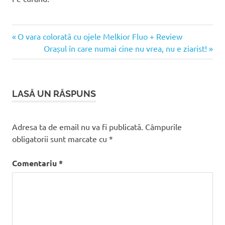
Articolul
Navigare
O vara colorată cu ojele Melkior Fluo + Review
anterior:
Articolul
Orașul în care numai cine nu vrea, nu e ziarist!
în
următor:
articole
LASĂ UN RĂSPUNS
Adresa ta de email nu va fi publicată.
Câmpurile
obligatorii sunt marcate cu
*
Comentariu
*